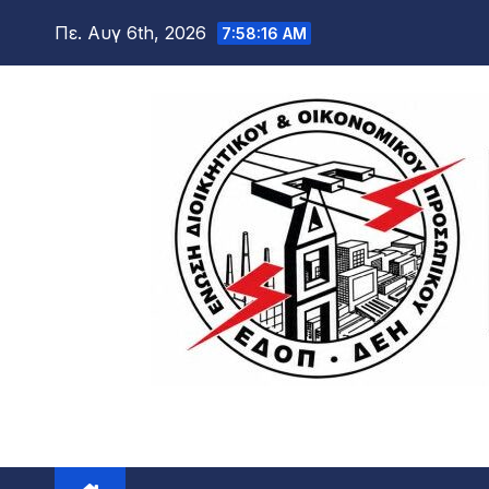
Μετάβαση
Πε. Αυγ 6th, 2026
7:58:17 AM
στο
περιεχόμενο