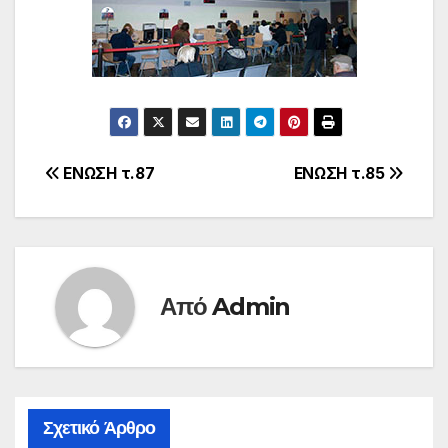
Πλοήγηση
ΕΝΩΣΗ τ.87
ΕΝΩΣΗ τ.85
άρθρων
Από
Admin
Σχετικό Άρθρο