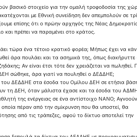
λούν βασικό στοιχείο για την ομαλή τροφοδοσία της χώ
ιακατέχονται με Εθνική συνείδηση δεν απεμπολούν σε τρ
ζουμε επίσης ότι ο πρώην αρχηγός της Νέας Δημοκρατί
ο και πρέπει να παραμένει στο κράτος.
άει τώρα ένα τέτοιο κρατικό φορέα; Μήπως έχει να κάν
ωθεί άρα πουλάει και τα ασημικά της, όπως διακήρυττε
δάκης; Αν είναι έτσι τότε δεν χρειάζεται να πωληθεί. Γ
ΔΕΗ σώθηκε, άρα γιατί να πουληθεί ο ΔΕΔΔΗΕ;
ή του ΔΕΔΔΗΕ στα έσοδα του Ομίλου ΔΕΗ σε ετήσια βάσ
ουν τη ΔΕΗ, όταν μάλιστα έχασε και τα έσοδα του ΑΔΜ
αθλητή της ενέργειας σε ένα αντίστοιχο ΝAΝΟ; Αγνοού
 οποία πέραν από την σμίκρυνση που θα υποστεί, θα
τησης από τις τράπεζες, αφού το δίκτυο αποτελεί την
έρνηση ξεπουλά τα δίκτυα του ΔΕΔΔΗΕ με προγραμματισμ