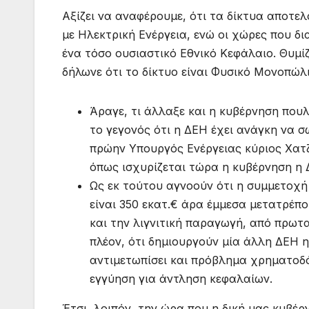
Αξίζει να αναφέρουμε, ότι τα δίκτυα αποτε
με Ηλεκτρική Ενέργεια, ενώ οι χώρες που δ
ένα τόσο ουσιαστικό Εθνικό Κεφάλαιο. Θυμί
δήλωνε ότι το δίκτυο είναι Φυσικό Μονοπώλι
Άραγε, τι άλλαξε και η κυβέρνηση πουλ
το γεγονός ότι η ΔΕΗ έχει ανάγκη να σ
πρώην Υπουργός Ενέργειας κύριος Χατζη
όπως ισχυρίζεται τώρα η κυβέρνηση η 
Ως εκ τούτου αγνοούν ότι η συμμετοχ
είναι 350 εκατ.€ άρα έμμεσα μετατρέπ
και την λιγνιτική παραγωγή, από πρωτ
πλέον, ότι δημιουργούν μία άλλη ΔΕΗ η
αντιμετωπίσει και πρόβλημα χρηματοδό
εγγύηση για άντληση κεφαλαίων.
Έτσι, λοιπόν, την ώρα που η δική μας κυβ