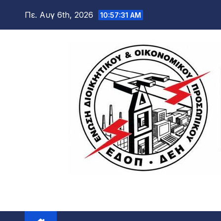
Μετάβαση
Πε. Αυγ 6th, 2026
10:57:32 AM
στο
περιεχόμενο