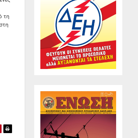
ό τη
 στη