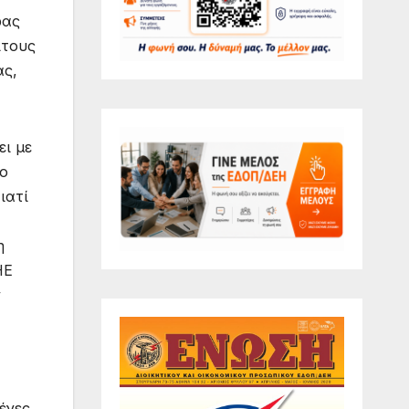
ρας
ίτους
ας,
ει με
 ο
ιατί
η
ΗΕ
ν
ένες