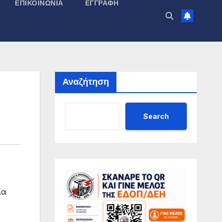
ΕΠΙΚΟΙΝΩΝΊΑ
ΕΓΓΡΑΦΉ
Αναζήτηση
Search
ία