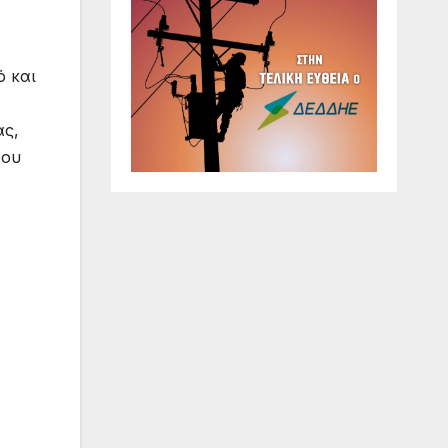
ό και
ας,
του