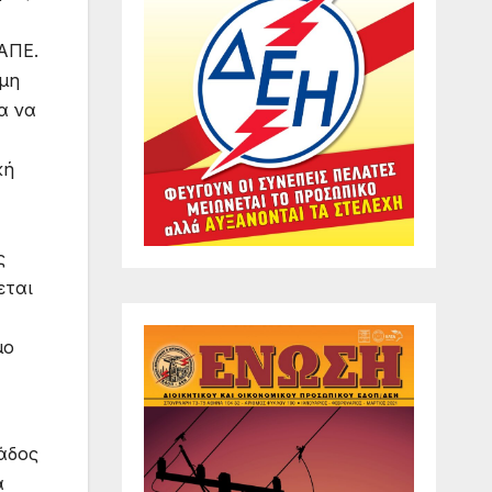
 ΑΠΕ.
όμη
α να
κή
ς
εται
μο
λάδος
α