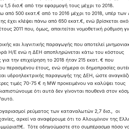
υ 1,5 δισ.€ από την εφαρμογή τους μέχρι το 2018.
 από 500 εκατ.€ από το 2016 μέχρι το 2018, υπέρ των
της έχει κλέψει πάνω από 650 εκατ.€, ενώ βρίσκεται ακ
έτους 2011 που, όμως, απαιτείται νομοθετική ρύθμιση γι
ικής και λιγνιτικής παραγωγής που αποτελεί μνημονια
γορά Η/Ε ενώ η ΔΕΗ αποπληρώνεται κάτω του κόστους
για την επιχείρηση το 2018 ήταν 215 εκατ. € που
ου περασμένου έτους, ενώ σήμερα οι δημοπρασίες αυτέ
 και υδροηλεκτρικής παραγωγής της ΔΕΗ, ώστε αναγκάζ
ερες τιμές 70-75 € η MW προκειμένου να καλύψει τους
διαπιστώνουμε ότι αυτά δεν γίνονται πουθενά στον κόσ
’αυτό.
ογαριασμοί ρεύματος των καταναλωτών 2,7 δισ., οι
χανίες, αρκεί να αναφέρουμε ότι το Αλουμίνιον της Ελ
μμύρια!!!€. Τότε οδηγούμαστε στο συμπέρασμα πόσο ν