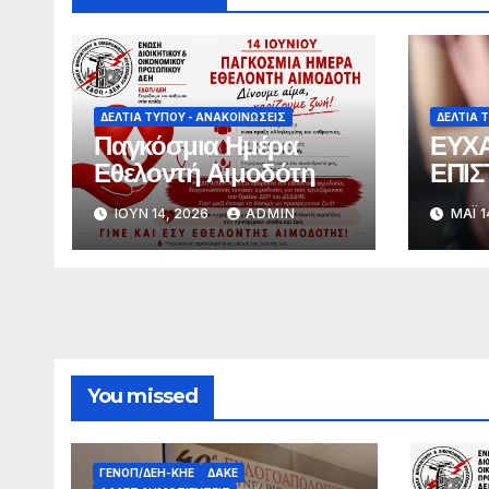
ΔΕΛΤΊΑ ΤΎΠΟΥ - ΑΝΑΚΟΙΝΏΣΕΙΣ
ΔΕΛΤΊΑ 
Παγκόσμια Ημέρα
ΕΥΧΑ
Εθελοντή Αιμοδότη
ΕΠΙΣ
ΙΟΎΝ 14, 2026
ADMIN
ΜΆΙ 1
You missed
ΓΕΝΟΠ/ΔΕΗ-ΚΗΕ
ΔΑΚΕ