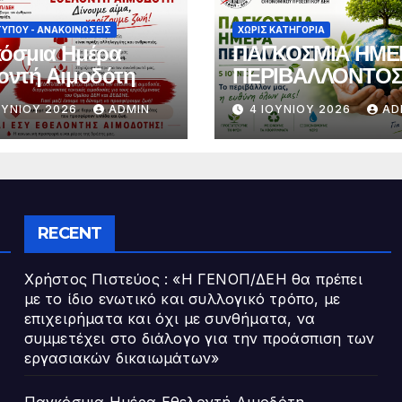
ΤΎΠΟΥ - ΑΝΑΚΟΙΝΏΣΕΙΣ
ΧΩΡΊΣ ΚΑΤΗΓΟΡΊΑ
όσμια Ημέρα
ΠΑΓΚΟΣΜΙΑ ΗΜΕ
οντή Αιμοδότη
ΠΕΡΙΒΑΛΛΟΝΤΟ
ΟΥΝΊΟΥ 2026
ADMIN
4 ΙΟΥΝΊΟΥ 2026
AD
RECENT
Χρήστος Πιστεύος : «Η ΓΕΝΟΠ/ΔΕΗ θα πρέπει
με το ίδιο ενωτικό και συλλογικό τρόπο, με
επιχειρήματα και όχι με συνθήματα, να
συμμετέχει στο διάλογο για την προάσπιση των
εργασιακών δικαιωμάτων»