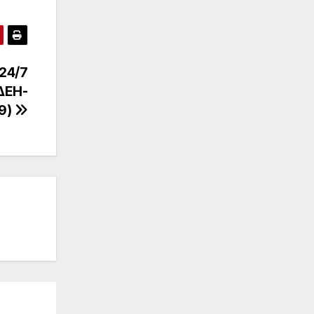
24/7
ΔΕΗ-
19)