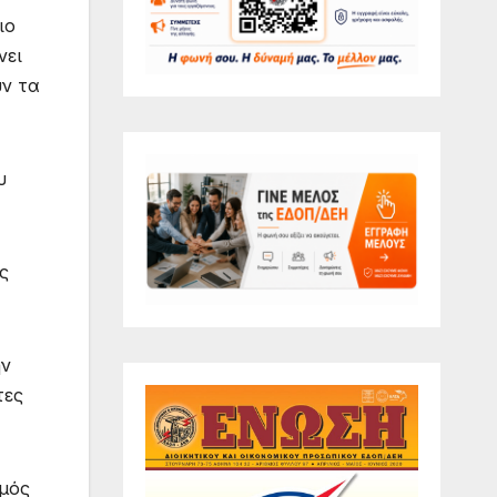
ιο
νει
υν τα
υ
ς
ην
τες
σμός