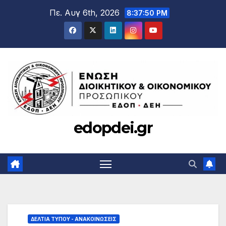
Μετάβαση
Πε. Αυγ 6th, 2026
8:37:51 PM
στο
περιεχόμενο
edopdei.gr
ΔΕΛΤΊΑ ΤΎΠΟΥ - ΑΝΑΚΟΙΝΏΣΕΙΣ