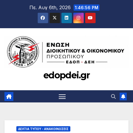
Μετάβαση
Πε. Αυγ 6th, 2026
1:46:57 PM
στο
περιεχόμενο
edopdei.gr
ΔΕΛΤΊΑ ΤΎΠΟΥ - ΑΝΑΚΟΙΝΏΣΕΙΣ