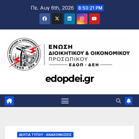
Μετάβαση
Πε. Αυγ 6th, 2026
8:50:23 PM
στο
περιεχόμενο
edopdei.gr
ΔΕΛΤΊΑ ΤΎΠΟΥ - ΑΝΑΚΟΙΝΏΣΕΙΣ