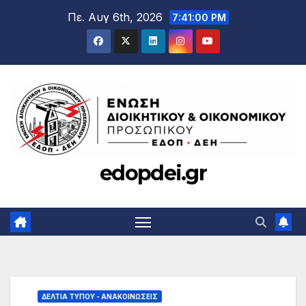
Μετάβαση
Πε. Αυγ 6th, 2026
7:41:02 PM
στο
περιεχόμενο
edopdei.gr
ΔΕΛΤΊΑ ΤΎΠΟΥ - ΑΝΑΚΟΙΝΏΣΕΙΣ