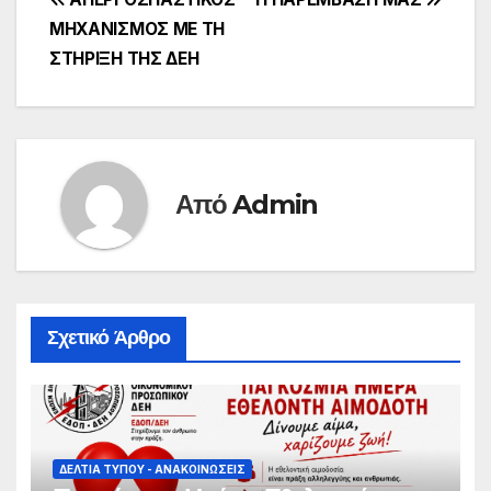
Πλοήγηση
ΜΗΧΑΝΙΣΜΟΣ ΜΕ ΤΗ
άρθρων
ΣΤΗΡΙΞΗ ΤΗΣ ΔΕΗ
Από
Admin
Σχετικό Άρθρο
ΔΕΛΤΊΑ ΤΎΠΟΥ - ΑΝΑΚΟΙΝΏΣΕΙΣ