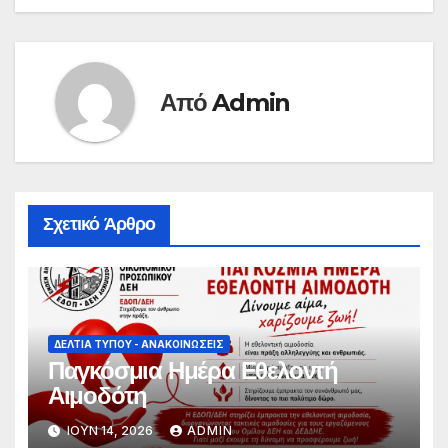
Από
Admin
Σχετικό Άρθρο
ΔΕΛΤΊΑ ΤΎΠΟΥ - ΑΝΑΚΟΙΝΏΣΕΙΣ
Παγκόσμια Ημέρα Εθελοντή
Αιμοδότη
ΙΟΎΝ 14, 2026
ADMIN