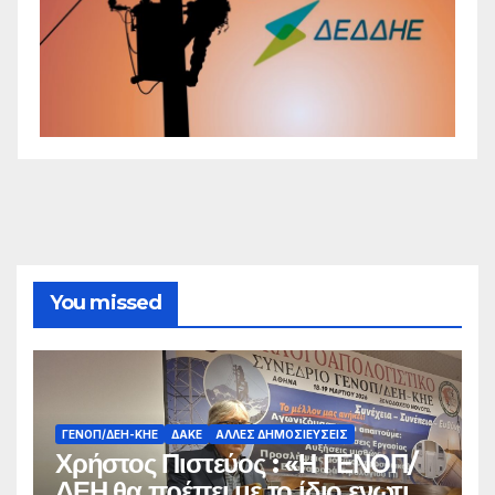
You missed
ΓΕΝΟΠ/ΔΕΗ-ΚΗΕ
ΔΑΚΕ
ΆΛΛΕΣ ΔΗΜΟΣΙΕΎΣΕΙΣ
Χρήστος Πιστεύος : «Η ΓΕΝΟΠ/
ΔΕΗ θα πρέπει με το ίδιο ενωτικό