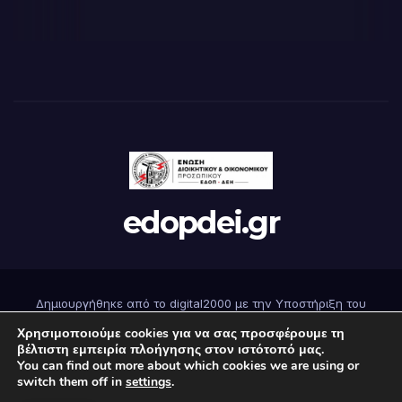
edopdei.gr
Δημιουργήθηκε από το digital2000 με την Υποστήριξη του
WordPress
|
Θέμα: Newsup από
Themeansar
.
Χρησιμοποιούμε cookies για να σας προσφέρουμε τη
βέλτιστη εμπειρία πλοήγησης στον ιστότοπό μας.
You can find out more about which cookies we are using or
Αρχική
Επικοινωνήστε μαζί μας
Εγγραφή
Όροι Χρήσης
switch them off in
settings
.