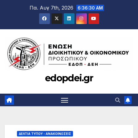
Μετάβαση
Πα. Αυγ 7th, 2026
6:36:31 AM
στο
περιεχόμενο
edopdei.gr
ΔΕΛΤΊΑ ΤΎΠΟΥ - ΑΝΑΚΟΙΝΏΣΕΙΣ