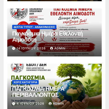
συνθήματα, να συμμετέχει στο
διάλογο για την προάσπιση των
εργασιακών δικαιωμάτων»
ΔΕΛΤΊΑ ΤΎΠΟΥ - ΑΝΑΚΟΙΝΏΣΕΙΣ
Παγκόσμια Ημέρα Εθελοντή
Αιμοδότη
14 ΙΟΥΝΊΟΥ 2026
ADMIN
ΧΩΡΊΣ ΚΑΤΗΓΟΡΊΑ
ΠΑΓΚΟΣΜΙΑ ΗΜΕΡΑ
ΠΕΡΙΒΑΛΛΟΝΤΟΣ
4 ΙΟΥΝΊΟΥ 2026
ADMIN