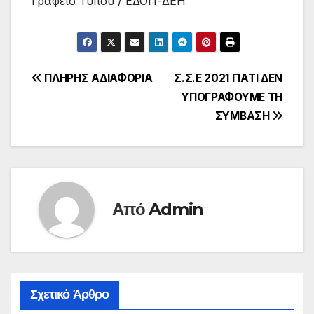
Γραφείο Τύπου / ΕΔΟΠ-ΔΕΗ
Πλοήγηση
ΠΛΗΡΗΣ ΑΔΙΑΦΟΡΙΑ
Σ.Σ.Ε 2021 ΓΙΑΤΙ ΔΕΝ
ΥΠΟΓΡΑΦΟΥΜΕ ΤΗ
άρθρων
ΣΥΜΒΑΣΗ
Από
Admin
Σχετικό Άρθρο