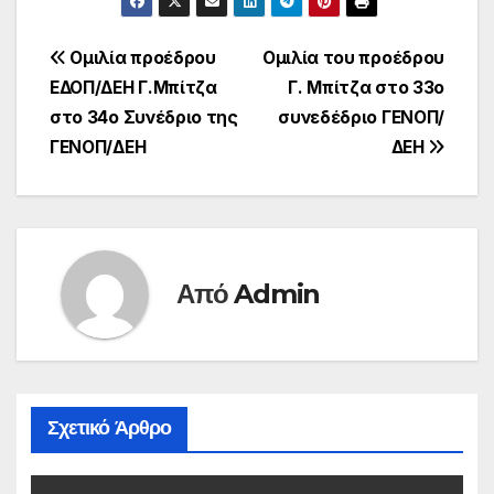
Πλοήγηση
Ομιλία προέδρου
Ομιλία του προέδρου
ΕΔΟΠ/ΔΕΗ Γ.Μπίτζα
Γ. Μπίτζα στο 33ο
άρθρων
στο 34ο Συνέδριο της
συνεδέδριο ΓΕΝΟΠ/
ΓΕΝΟΠ/ΔΕΗ
ΔΕΗ
Από
Admin
Σχετικό Άρθρο