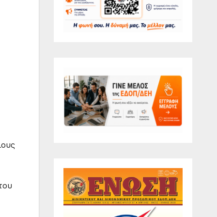
λους
του