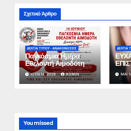
Σχετικό Άρθρο
ΔΕΛΤΊΑ ΤΎΠΟΥ - ΑΝΑΚΟΙΝΏΣΕΙΣ
ΔΕΛΤΊΑ 
Παγκόσμια Ημέρα
ΕΥΧΑ
Εθελοντή Αιμοδότη
ΕΠΙΣ
ΙΟΎΝ 14, 2026
ADMIN
ΜΆΙ 1
You missed