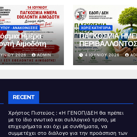
ΤΎΠΟΥ - ΑΝΑΚΟΙΝΏΣΕΙΣ
ΧΩΡΊΣ ΚΑΤΗΓΟΡΊΑ
όσμια Ημέρα
ΠΑΓΚΟΣΜΙΑ ΗΜΕ
οντή Αιμοδότη
ΠΕΡΙΒΑΛΛΟΝΤΟ
ΟΥΝΊΟΥ 2026
ADMIN
4 ΙΟΥΝΊΟΥ 2026
AD
RECENT
Χρήστος Πιστεύος : «Η ΓΕΝΟΠ/ΔΕΗ θα πρέπει
με το ίδιο ενωτικό και συλλογικό τρόπο, με
επιχειρήματα και όχι με συνθήματα, να
συμμετέχει στο διάλογο για την προάσπιση των