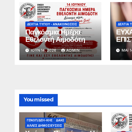
ΔΕΛΤΊΑ ΤΎΠΟΥ - ΑΝΑΚΟΙΝΏΣΕΙΣ
ΔΕΛΤΊΑ 
Παγκόσμια Ημέρα
ΕΥΧΑ
Εθελοντή Αιμοδότη
ΕΠΙΣ
ΙΟΎΝ 14, 2026
ADMIN
ΜΆΙ 1
You missed
ΓΕΝΟΠ/ΔΕΗ-ΚΗΕ
ΔΑΚΕ
ΆΛΛΕΣ ΔΗΜΟΣΙΕΎΣΕΙΣ