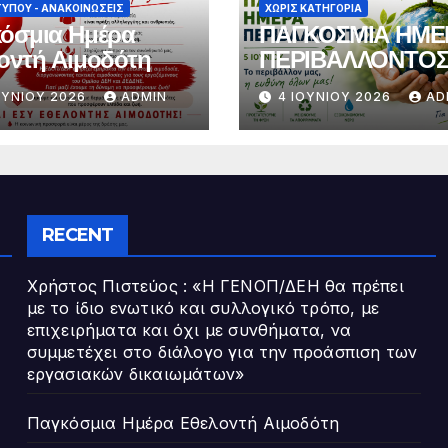
ΤΎΠΟΥ - ΑΝΑΚΟΙΝΏΣΕΙΣ
ΧΩΡΊΣ ΚΑΤΗΓΟΡΊΑ
όσμια Ημέρα
ΠΑΓΚΟΣΜΙΑ ΗΜΕ
οντή Αιμοδότη
ΠΕΡΙΒΑΛΛΟΝΤΟ
ΟΥΝΊΟΥ 2026
ADMIN
4 ΙΟΥΝΊΟΥ 2026
AD
RECENT
Χρήστος Πιστεύος : «Η ΓΕΝΟΠ/ΔΕΗ θα πρέπει
με το ίδιο ενωτικό και συλλογικό τρόπο, με
επιχειρήματα και όχι με συνθήματα, να
συμμετέχει στο διάλογο για την προάσπιση των
εργασιακών δικαιωμάτων»
Παγκόσμια Ημέρα Εθελοντή Αιμοδότη