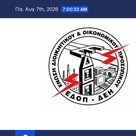
Μετάβαση
Πα. Αυγ 7th, 2026
7:00:34 AM
στο
περιεχόμενο