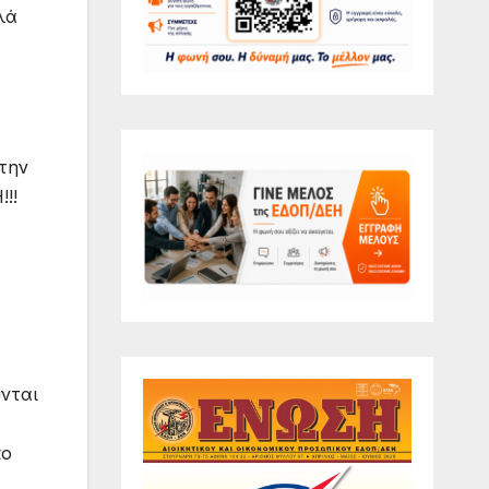
λά
 την
!!
νται
πο