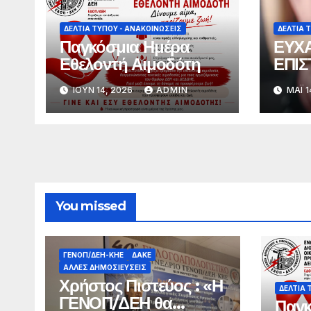
ΔΕΛΤΊΑ ΤΎΠΟΥ - ΑΝΑΚΟΙΝΏΣΕΙΣ
ΔΕΛΤΊΑ 
Παγκόσμια Ημέρα
ΕΥΧΑ
Εθελοντή Αιμοδότη
ΕΠΙΣ
ΙΟΎΝ 14, 2026
ADMIN
ΜΆΙ 1
You missed
ΓΕΝΟΠ/ΔΕΗ-ΚΗΕ
ΔΑΚΕ
ΆΛΛΕΣ ΔΗΜΟΣΙΕΎΣΕΙΣ
Χρήστος Πιστεύος : «Η
ΔΕΛΤΊΑ 
ΓΕΝΟΠ/ΔΕΗ θα
Παγκ