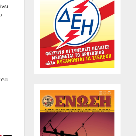
ίνει
υ
 για