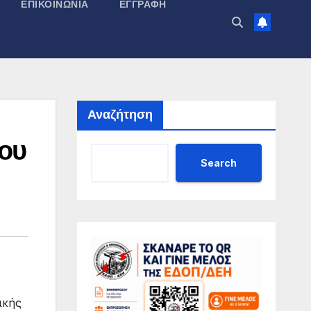
ΕΠΙΚΟΙΝΩΝΊΑ
ΕΓΓΡΑΦΉ
Αναζήτηση
ου
Search
ικής