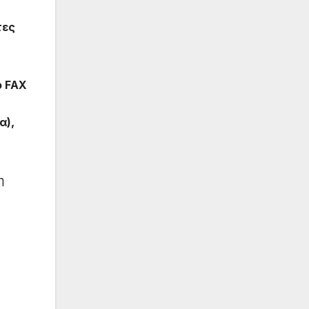
τες
ο
FAX
α),
η