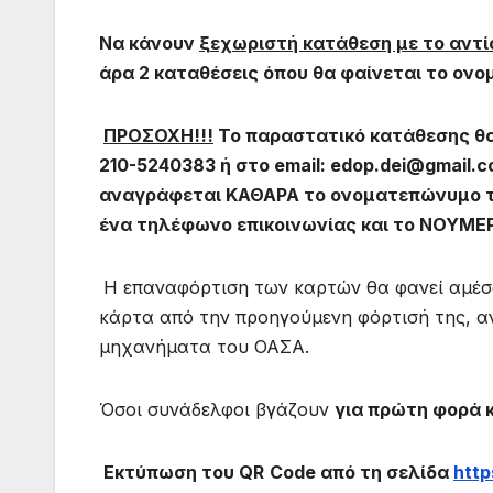
Να κάνουν
ξεχωριστή κατάθεση με το αντί
άρα 2 καταθέσεις όπου θα φαίνεται το ονο
ΠΡΟΣΟΧΗ!!!
Το παραστατικό κατάθεσης θ
210-5240383 ή στο
email
:
edop
.
dei
@
gmail
.
c
αναγράφεται ΚΑΘΑΡΑ το ονοματεπώνυμο του
ένα τηλέφωνο επικοινωνίας και το
ΝΟΥΜΕΡ
Η επαναφόρτιση των καρτών θα φανεί αμέσ
κάρτα από την προηγούμενη φόρτισή της, αν
μηχανήματα του ΟΑΣΑ.
Όσοι συνάδελφοι βγάζουν
για πρώτη φορά 
Εκτύπωση του
QR
Code
από τη σελίδα
http