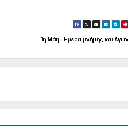
1η Μάη : Ημέρα μνήμης και Αγώ