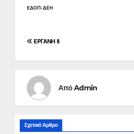
ΕΔΟΠ-ΔΕΗ
Πλοήγηση
ΕΡΓΑΝΗ ΙΙ
άρθρων
Από
Admin
Σχετικό Άρθρο