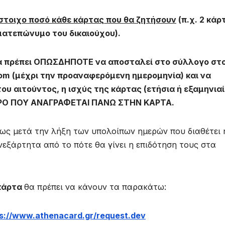
στοιχο ποσό κάθε κάρτας που θα ζητήσουν
(π.χ. 2 κάρ
ματεπώνυμο του δικαιούχου).
α πρέπει ΟΠΩΣΔΗΠΟΤΕ να αποσταλεί στο σύλλογο στ
om
(μέχρι την προαναφερόμενη ημερομηνία) και να
 αιτούντος, η ισχύς της κάρτας (ετήσια ή εξαμηνιαί
Ο ΠΟΥ ΑΝΑΓΡΑΦΕΤΑΙ ΠΑΝΩ ΣΤΗΝ ΚΑΡΤΑ.
ως μετά την λήξη των υπολοίπων ημερών που διαθέτει 
εξάρτητα από το πότε θα γίνει η επιδότηση τους στα
κάρτα
θα πρέπει να κάνουν τα παρακάτω:
s://www.athenacard.gr/request.dev