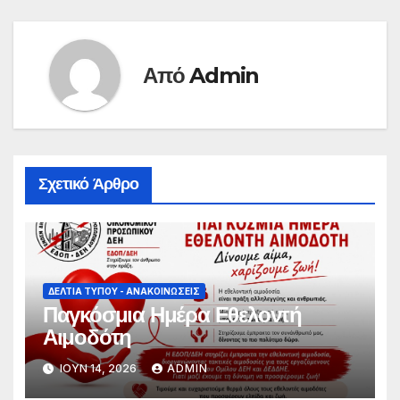
Από
Admin
Σχετικό Άρθρο
ΔΕΛΤΊΑ ΤΎΠΟΥ - ΑΝΑΚΟΙΝΏΣΕΙΣ
Παγκόσμια Ημέρα Εθελοντή
Αιμοδότη
ΙΟΎΝ 14, 2026
ADMIN