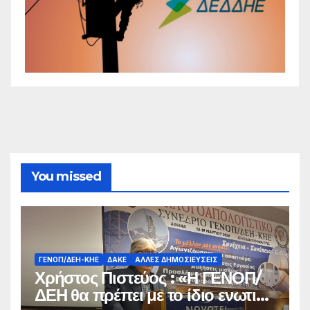
You missed
ΓΕΝΟΠ/ΔΕΗ-ΚΗΕ
ΔΑΚΕ
ΆΛΛΕΣ ΔΗΜΟΣΙΕΎΣΕΙΣ
Χρήστος Πιστεύος : «Η ΓΕΝΟΠ/
ΔΕΗ θα πρέπει με το ίδιο ενωτικό