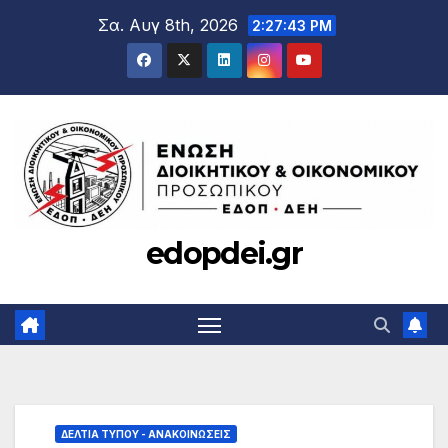
Μετάβαση
Σα. Αυγ 8th, 2026
2:27:44 PM
στο
περιεχόμενο
edopdei.gr
ΔΕΛΤΊΑ ΤΎΠΟΥ - ΑΝΑΚΟΙΝΏΣΕΙΣ