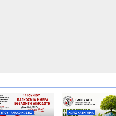
TRA CHANNEL
Δήμαρχο
8.10.19
Μεγαλόπολης για 
Πώληση των
Μονάδων πριν τη
ψήφιση του
Νομοσχεδίου από
Βουλή
ΤΎΠΟΥ - ΑΝΑΚΟΙΝΏΣΕΙΣ
ΧΩΡΊΣ ΚΑΤΗΓΟΡΊΑ