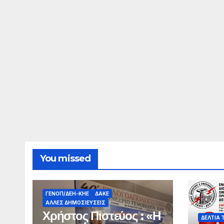
KON
στις 
You missed
ΓΕΝΟΠ/ΔΕΗ-ΚΗΕ
ΔΑΚΕ
ΆΛΛΕΣ ΔΗΜΟΣΙΕΎΣΕΙΣ
Χρήστος Πιστεύος : «Η
ΔΕΛΤΊΑ 