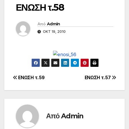
ΕΝΩΣΗ τ.58
Από
Admin
ΟΚΤ 19, 2010
Πλοήγηση
ΕΝΩΣΗ τ.59
ΕΝΩΣΗ τ.57
άρθρων
Από
Admin