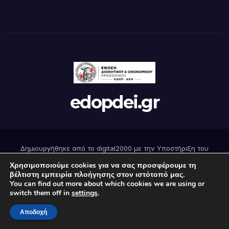
edopdei.gr
Δημιουργήθηκε από το digital2000 με την Υποστήριξη του
WordPress
|
Θέμα: Newsup από
Themeansar
.
Χρησιμοποιούμε cookies για να σας προσφέρουμε τη
βέλτιστη εμπειρία πλοήγησης στον ιστότοπό μας.
You can find out more about which cookies we are using or
Αρχική
Επικοινωνήστε μαζί μας
Εγγραφή
Όροι Χρήσης
switch them off in
settings
.
Πολιτική Απορρήτου
Αποδοχή