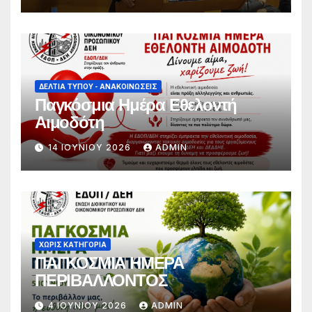
συνθήματα, να συμμετέχει στο
διάλογο για την προάσπιση των
εργασιακών δικαιωμάτων»
ΔΕΛΤΊΑ ΤΎΠΟΥ - ΑΝΑΚΟΙΝΏΣΕΙΣ
Παγκόσμια Ημέρα Εθελοντή
Αιμοδότη
14 ΙΟΥΝΊΟΥ 2026
ADMIN
ΧΩΡΊΣ ΚΑΤΗΓΟΡΊΑ
ΠΑΓΚΟΣΜΙΑ ΗΜΕΡΑ
ΠΕΡΙΒΑΛΛΟΝΤΟΣ
4 ΙΟΥΝΊΟΥ 2026
ADMIN