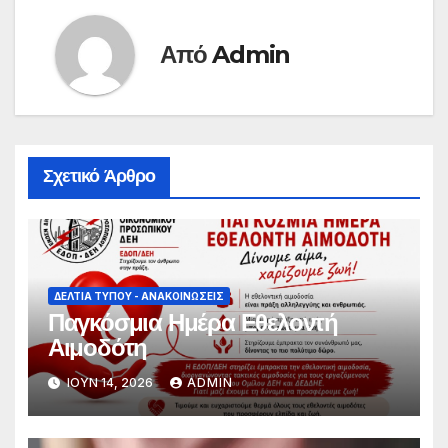
Από
Admin
Σχετικό Άρθρο
ΔΕΛΤΊΑ ΤΎΠΟΥ - ΑΝΑΚΟΙΝΏΣΕΙΣ
Παγκόσμια Ημέρα Εθελοντή
Αιμοδότη
ΙΟΎΝ 14, 2026
ADMIN