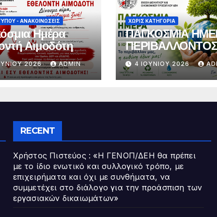
ΤΎΠΟΥ - ΑΝΑΚΟΙΝΏΣΕΙΣ
ΧΩΡΊΣ ΚΑΤΗΓΟΡΊΑ
όσμια Ημέρα
ΠΑΓΚΟΣΜΙΑ ΗΜΕ
οντή Αιμοδότη
ΠΕΡΙΒΑΛΛΟΝΤΟ
ΟΥΝΊΟΥ 2026
ADMIN
4 ΙΟΥΝΊΟΥ 2026
AD
RECENT
Χρήστος Πιστεύος : «Η ΓΕΝΟΠ/ΔΕΗ θα πρέπει
με το ίδιο ενωτικό και συλλογικό τρόπο, με
επιχειρήματα και όχι με συνθήματα, να
συμμετέχει στο διάλογο για την προάσπιση των
εργασιακών δικαιωμάτων»