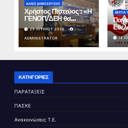
ΆΛΛΕΣ ΔΗΜΟΣΙΕΎΣΕΙΣ
Χρήστος Πιστεύος : «Η
ΔΕΛΤΊΑ 
ΓΕΝΟΠ/ΔΕΗ θα
Παγκ
πρέπει με το ίδιο
Εθελ
25 ΙΟΥΝΊΟΥ 2026
ενωτικό και συλλογικό
14 Ι
τρόπο, με
ADMINISTRATOR
επιχειρήματα και όχι
με συνθήματα, να
συμμετέχει στο
διάλογο για την
προάσπιση των
ΚΑΤΗΓΟΡΊΕΣ
εργασιακών
δικαιωμάτων»
ΠΑΡΑΤΑΞΕΙΣ
ΠΑΣΚΕ
Ανακοινώσεις Τ.Ε.