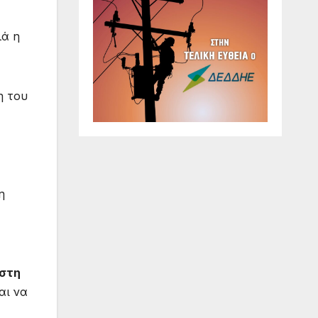
λά η
η του
η
 στη
αι να