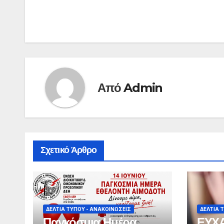
Πλοήγηση
άρθρων
Από
Admin
Σχετικό Άρθρο
ΔΕΛΤΊΑ ΤΎΠΟΥ - ΑΝΑΚΟΙΝΏΣΕΙΣ
ΔΕΛΤΊΑ 
Παγκόσμια Ημέρα
ΕΥΧΑ