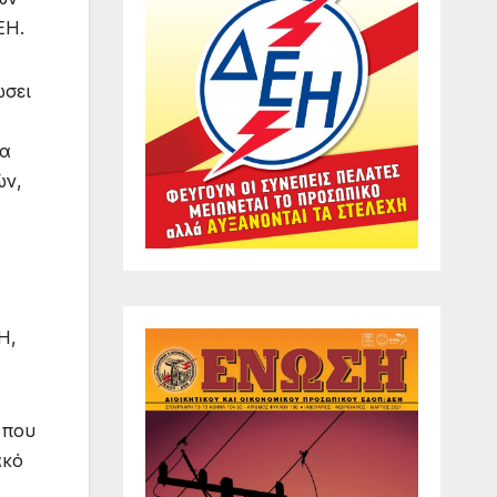
ΕΗ.
ώσει
μα
ών,
Η,
 που
ακό