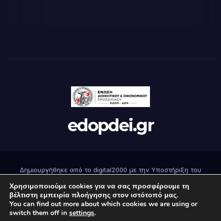
edopdei.gr
Δημιουργήθηκε από το digital2000 με την Υποστήριξη του
WordPress
|
Θέμα: Newsup από
Themeansar
.
Χρησιμοποιούμε cookies για να σας προσφέρουμε τη
βέλτιστη εμπειρία πλοήγησης στον ιστότοπό μας.
You can find out more about which cookies we are using or
Αρχική
Επικοινωνήστε μαζί μας
Εγγραφή
Όροι Χρήσης
switch them off in
settings
.