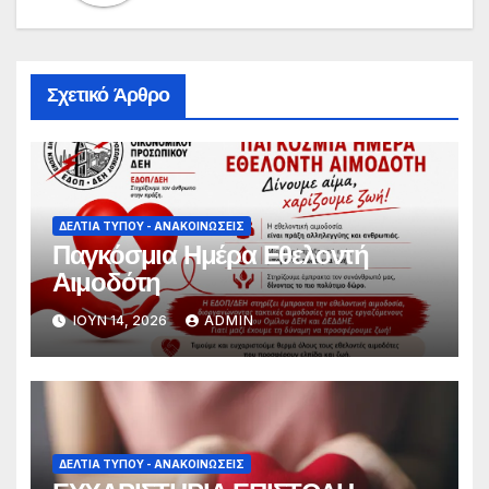
Σχετικό Άρθρο
ΔΕΛΤΊΑ ΤΎΠΟΥ - ΑΝΑΚΟΙΝΏΣΕΙΣ
Παγκόσμια Ημέρα Εθελοντή
Αιμοδότη
ΙΟΎΝ 14, 2026
ADMIN
ΔΕΛΤΊΑ ΤΎΠΟΥ - ΑΝΑΚΟΙΝΏΣΕΙΣ