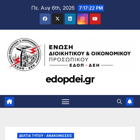
Μετάβαση
Πε. Αυγ 6th, 2026
7:17:23 PM
στο
περιεχόμενο
edopdei.gr
ΔΕΛΤΊΑ ΤΎΠΟΥ - ΑΝΑΚΟΙΝΏΣΕΙΣ