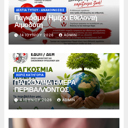
ΔΕΛΤΊΑ ΤΎΠΟΥ - ΑΝΑΚΟΙΝΏΣΕΙΣ
Παγκόσμια Ημέρα Εθελοντή
Αιμοδότη
14 ΙΟΥΝΊΟΥ 2026
ADMIN
ΧΩΡΊΣ ΚΑΤΗΓΟΡΊΑ
ΠΑΓΚΟΣΜΙΑ ΗΜΕΡΑ
ΠΕΡΙΒΑΛΛΟΝΤΟΣ
4 ΙΟΥΝΊΟΥ 2026
ADMIN