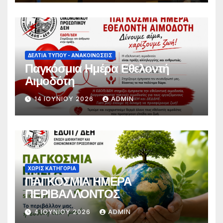
συνθήματα, να συμμετέχει στο
διάλογο για την προάσπιση των
εργασιακών δικαιωμάτων»
ΔΕΛΤΊΑ ΤΎΠΟΥ - ΑΝΑΚΟΙΝΏΣΕΙΣ
Παγκόσμια Ημέρα Εθελοντή
Αιμοδότη
14 ΙΟΥΝΊΟΥ 2026
ADMIN
ΧΩΡΊΣ ΚΑΤΗΓΟΡΊΑ
ΠΑΓΚΟΣΜΙΑ ΗΜΕΡΑ
ΠΕΡΙΒΑΛΛΟΝΤΟΣ
4 ΙΟΥΝΊΟΥ 2026
ADMIN