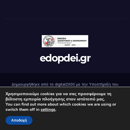
edopdei.gr
Δημιουργήθηκε από το digital2000 με την Υποστήριξη του
WordPress
|
Θέμα: Newsup από
Themeansar
.
Χρησιμοποιούμε cookies για να σας προσφέρουμε τη
βέλτιστη εμπειρία πλοήγησης στον ιστότοπό μας.
You can find out more about which cookies we are using or
Αρχική
Επικοινωνήστε μαζί μας
Εγγραφή
Όροι Χρήσης
switch them off in
settings
.
Πολιτική Απορρήτου
Αποδοχή