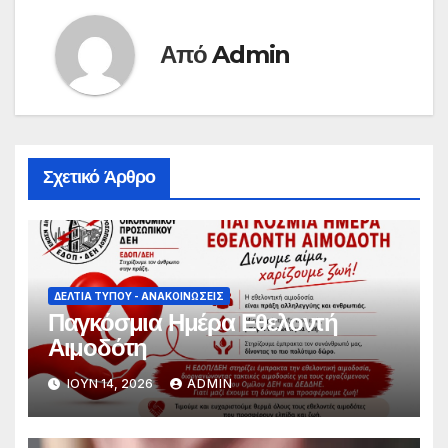
Από
Admin
Σχετικό Άρθρο
ΔΕΛΤΊΑ ΤΎΠΟΥ - ΑΝΑΚΟΙΝΏΣΕΙΣ
Παγκόσμια Ημέρα Εθελοντή
Αιμοδότη
ΙΟΎΝ 14, 2026
ADMIN