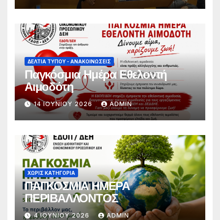
συνθήματα, να συμμετέχει στο
διάλογο για την προάσπιση των
εργασιακών δικαιωμάτων»
ΔΕΛΤΊΑ ΤΎΠΟΥ - ΑΝΑΚΟΙΝΏΣΕΙΣ
Παγκόσμια Ημέρα Εθελοντή
Αιμοδότη
14 ΙΟΥΝΊΟΥ 2026
ADMIN
ΧΩΡΊΣ ΚΑΤΗΓΟΡΊΑ
ΠΑΓΚΟΣΜΙΑ ΗΜΕΡΑ
ΠΕΡΙΒΑΛΛΟΝΤΟΣ
4 ΙΟΥΝΊΟΥ 2026
ADMIN