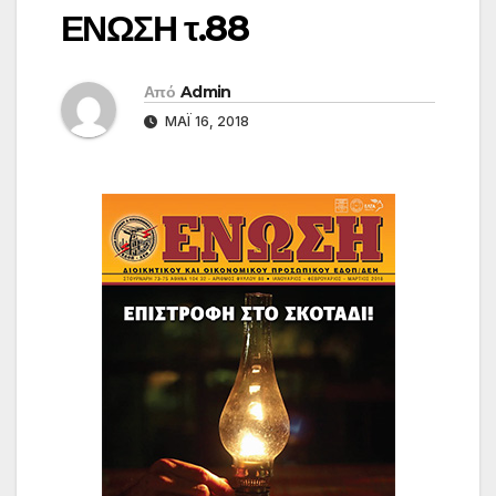
ΕΝΩΣΗ τ.88
Από
Admin
ΜΆΙ 16, 2018