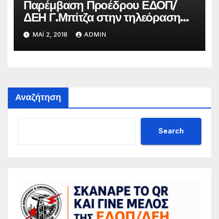
Παρέμβαση Προέδρου ΕΔΟΠ/
ΔΕΗ Γ.Μπίτζα στην τηλεόραση
του ΣΚΑΙ, Εκπομπή ΚΑΛΗΜΕΡΑ
ΜΆΙ 2, 2018
ADMIN
Αναζήτηση
Search