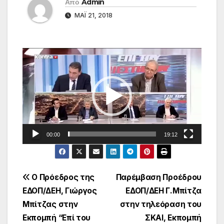
Από
Admin
ΜΆΙ 21, 2018
Πρόγραμμα
Αναπαραγωγής
Βίντεο
00:00
19:12
Πλοήγηση
Ο Πρόεδρος της
Παρέμβαση Προέδρου
ΕΔΟΠ/ΔΕΗ, Γιώργος
ΕΔΟΠ/ΔΕΗ Γ.Μπίτζα
άρθρων
Μπίτζας στην
στην τηλεόραση του
Εκπομπή “Επί του
ΣΚΑΙ, Εκπομπή