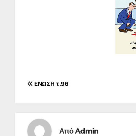
Πλοήγηση
ΕΝΩΣΗ τ.96
άρθρων
Από
Admin