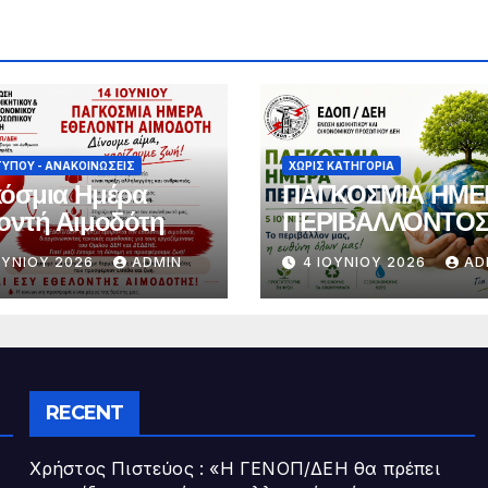
ΤΎΠΟΥ - ΑΝΑΚΟΙΝΏΣΕΙΣ
ΧΩΡΊΣ ΚΑΤΗΓΟΡΊΑ
όσμια Ημέρα
ΠΑΓΚΟΣΜΙΑ ΗΜΕ
οντή Αιμοδότη
ΠΕΡΙΒΑΛΛΟΝΤΟ
ΟΥΝΊΟΥ 2026
ADMIN
4 ΙΟΥΝΊΟΥ 2026
AD
RECENT
Χρήστος Πιστεύος : «Η ΓΕΝΟΠ/ΔΕΗ θα πρέπει