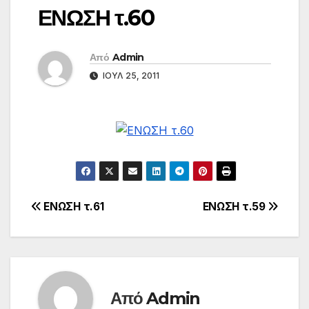
ΕΝΩΣΗ τ.60
Από
Admin
ΙΟΎΛ 25, 2011
Πλοήγηση
ΕΝΩΣΗ τ.61
ΕΝΩΣΗ τ.59
άρθρων
Από
Admin