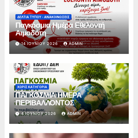
εργασιακών δικαιωμάτων»
ΔΕΛΤΊΑ ΤΎΠΟΥ - ΑΝΑΚΟΙΝΏΣΕΙΣ
Παγκόσμια Ημέρα Εθελοντή
Αιμοδότη
14 ΙΟΥΝΊΟΥ 2026
ADMIN
ΧΩΡΊΣ ΚΑΤΗΓΟΡΊΑ
ΠΑΓΚΟΣΜΙΑ ΗΜΕΡΑ
ΠΕΡΙΒΑΛΛΟΝΤΟΣ
4 ΙΟΥΝΊΟΥ 2026
ADMIN