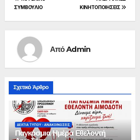
Πλοήγηση
ΣΥΜΒΟΥΛΙΟ
ΚΙΝΗΤΟΠΟΙΗΣΕΙΣ
άρθρων
Από
Admin
Σχετικό Άρθρο
ΔΕΛΤΊΑ ΤΎΠΟΥ - ΑΝΑΚΟΙΝΏΣΕΙΣ
Παγκόσμια Ημέρα Εθελοντή