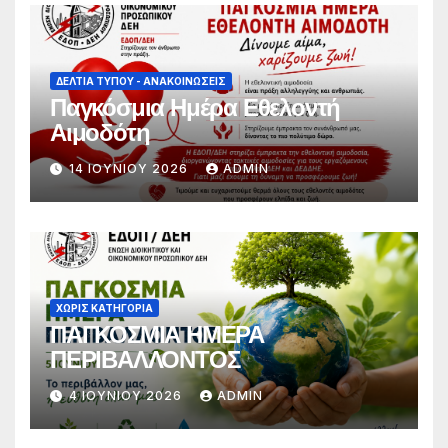
διάλογο για την προάσπιση των
εργασιακών δικαιωμάτων»
ΔΕΛΤΊΑ ΤΎΠΟΥ - ΑΝΑΚΟΙΝΏΣΕΙΣ
Παγκόσμια Ημέρα Εθελοντή
Αιμοδότη
14 ΙΟΥΝΊΟΥ 2026
ADMIN
ΧΩΡΊΣ ΚΑΤΗΓΟΡΊΑ
ΠΑΓΚΟΣΜΙΑ ΗΜΕΡΑ
ΠΕΡΙΒΑΛΛΟΝΤΟΣ
4 ΙΟΥΝΊΟΥ 2026
ADMIN