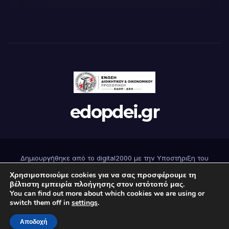
edopdei.gr
Δημιουργήθηκε από το digital2000 με την Υποστήριξη του
WordPress
|
Θέμα: Newsup από
Themeansar
.
Χρησιμοποιούμε cookies για να σας προσφέρουμε τη
βέλτιστη εμπειρία πλοήγησης στον ιστότοπό μας.
You can find out more about which cookies we are using or
Αρχική
Επικοινωνήστε μαζί μας
Εγγραφή
Όροι Χρήσης
switch them off in
settings
.
Πολιτική Απορρήτου
Αποδοχή