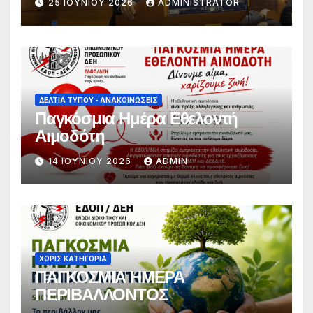
25 ΙΟΥΝΊΟΥ 2026
ADMINISTRATOR
επιχειρήματα και όχι με
συνθήματα, να συμμετέχει στο
διάλογο για την προάσπιση των
εργασιακών δικαιωμάτων»
ΔΕΛΤΊΑ ΤΎΠΟΥ - ΑΝΑΚΟΙΝΏΣΕΙΣ
Παγκόσμια Ημέρα Εθελοντή
Αιμοδότη
14 ΙΟΥΝΊΟΥ 2026
ADMIN
ΧΩΡΊΣ ΚΑΤΗΓΟΡΊΑ
ΠΑΓΚΟΣΜΙΑ ΗΜΕΡΑ
ΠΕΡΙΒΑΛΛΟΝΤΟΣ