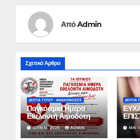
Από
Admin
Σχετικό Άρθρο
ΔΕΛΤΊΑ ΤΎΠΟΥ - ΑΝΑΚΟΙΝΏΣΕΙΣ
ΔΕΛΤΊΑ 
Παγκόσμια Ημέρα
ΕΥΧΑ
Εθελοντή Αιμοδότη
ΕΠΙΣ
ΙΟΎΝ 14, 2026
ADMIN
ΜΆΙ 1