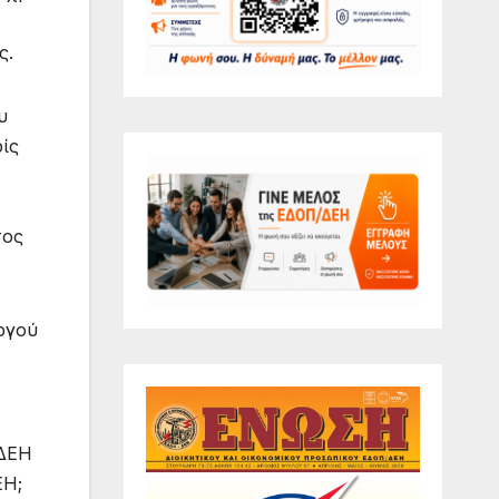
ς.
υ
ρίς
τος
ργού
 ΔΕΗ
ΕΗ;