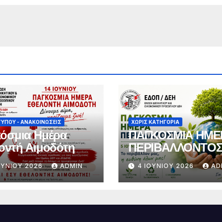
ΤΎΠΟΥ - ΑΝΑΚΟΙΝΏΣΕΙΣ
ΧΩΡΊΣ ΚΑΤΗΓΟΡΊΑ
όσμια Ημέρα
ΠΑΓΚΟΣΜΙΑ ΗΜΕ
οντή Αιμοδότη
ΠΕΡΙΒΑΛΛΟΝΤΟ
ΟΥΝΊΟΥ 2026
ADMIN
4 ΙΟΥΝΊΟΥ 2026
AD