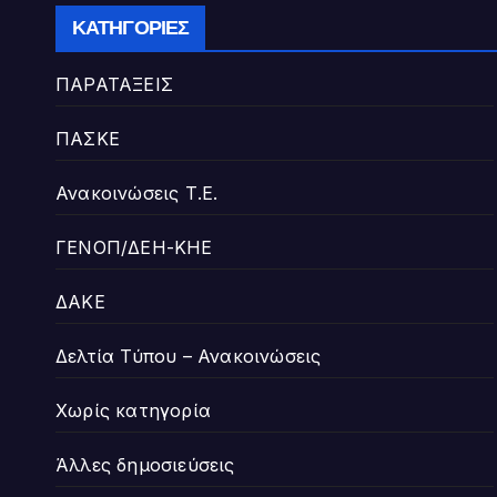
προάσπιση των
ΚΑΤΗΓΟΡΊΕΣ
εργασιακών
δικαιωμάτων»
ΠΑΡΑΤΑΞΕΙΣ
ΠΑΣΚΕ
Ανακοινώσεις Τ.Ε.
ΓΕΝΟΠ/ΔΕΗ-ΚΗΕ
ΔΑΚΕ
Δελτία Τύπου – Ανακοινώσεις
Χωρίς κατηγορία
Άλλες δημοσιεύσεις