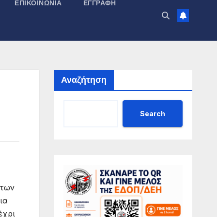
ΕΠΙΚΟΙΝΩΝΊΑ
ΕΓΓΡΑΦΉ
Αναζήτηση
Search
 των
ια
έχρι