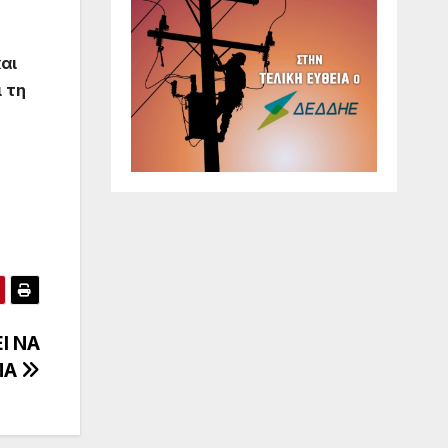
αι
ι τη
Ι ΝΑ
ΜΑ