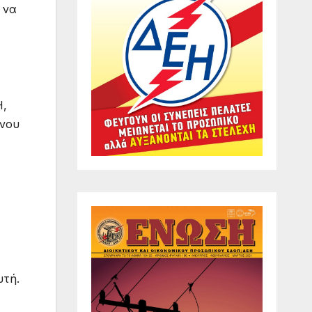
 να
Η,
ένου
υτή.