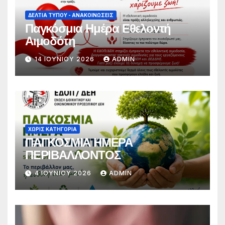
ΔΕΛΤΊΑ ΤΎΠΟΥ - ΑΝΑΚΟΙΝΏΣΕΙΣ
Παγκόσμια Ημέρα Εθελοντή
Αιμοδότη
14 ΙΟΥΝΊΟΥ 2026
ADMIN
ΧΩΡΊΣ ΚΑΤΗΓΟΡΊΑ
ΠΑΓΚΟΣΜΙΑ ΗΜΕΡΑ
ΠΕΡΙΒΑΛΛΟΝΤΟΣ
4 ΙΟΥΝΊΟΥ 2026
ADMIN