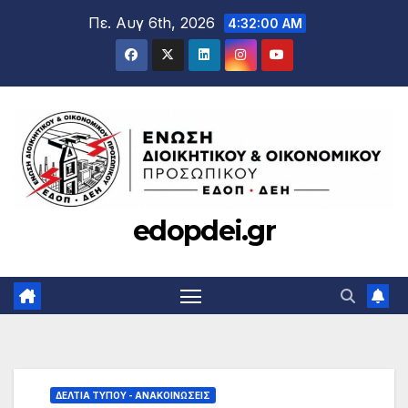
Μετάβαση
Πε. Αυγ 6th, 2026
4:32:01 AM
στο
περιεχόμενο
edopdei.gr
ΔΕΛΤΊΑ ΤΎΠΟΥ - ΑΝΑΚΟΙΝΏΣΕΙΣ