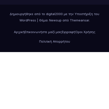
Δημιουργήθηκε από το digital2000 με την Υποστήριξη του
WordPress
|
Θέμα: Newsup από
Themeansar
.
Αρχική
Επικοινωνήστε μαζί μας
Εγγραφή
Όροι Χρήσης
Πολιτική Απορρήτου