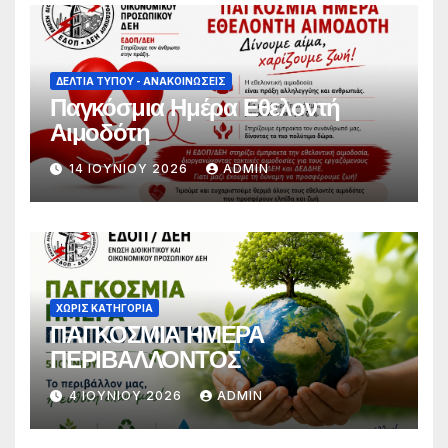
διάλογο για την προάσπιση των
εργασιακών δικαιωμάτων»
ΔΕΛΤΊΑ ΤΎΠΟΥ - ΑΝΑΚΟΙΝΏΣΕΙΣ
Παγκόσμια Ημέρα Εθελοντή
Αιμοδότη
14 ΙΟΥΝΊΟΥ 2026
ADMIN
ΧΩΡΊΣ ΚΑΤΗΓΟΡΊΑ
ΠΑΓΚΟΣΜΙΑ ΗΜΕΡΑ
ΠΕΡΙΒΑΛΛΟΝΤΟΣ
4 ΙΟΥΝΊΟΥ 2026
ADMIN